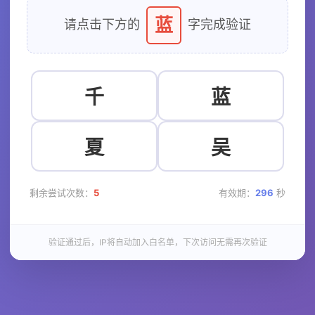
蓝
请点击下方的
字完成验证
千
蓝
夏
吴
剩余尝试次数：
5
有效期：
296
秒
验证通过后，IP将自动加入白名单，下次访问无需再次验证