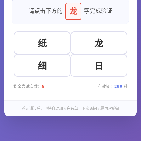
龙
请点击下方的
字完成验证
纸
龙
细
日
剩余尝试次数：
5
有效期：
296
秒
验证通过后，IP将自动加入白名单，下次访问无需再次验证