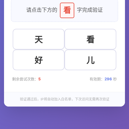
看
请点击下方的
字完成验证
天
看
好
儿
剩余尝试次数：
5
有效期：
296
秒
验证通过后，IP将自动加入白名单，下次访问无需再次验证