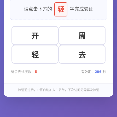
轻
请点击下方的
字完成验证
开
周
轻
去
剩余尝试次数：
5
有效期：
296
秒
验证通过后，IP将自动加入白名单，下次访问无需再次验证