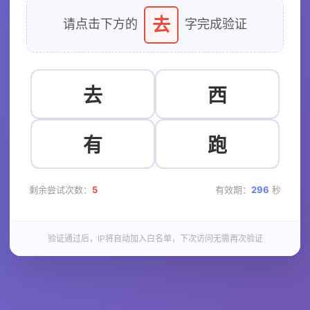
去
请点击下方的
字完成验证
去
西
有
跑
剩余尝试次数：
5
有效期：
296
秒
验证通过后，IP将自动加入白名单，下次访问无需再次验证