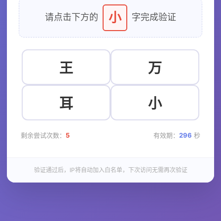
小
请点击下方的
字完成验证
王
万
耳
小
剩余尝试次数：
5
有效期：
296
秒
验证通过后，IP将自动加入白名单，下次访问无需再次验证